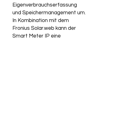
Eigenverbrauchserfassung 
und Speichermanagement um. 
In Kombination mit dem 
Fronius Solar.web kann der 
Smart Meter IP eine 
übersichtliche Darstellung des 
eigenen Stromverbrauchs 
wiedergeben.
Produkteigenschaften
3-phasige Ausführung
Hutschienenmontage
Schnittstelle zum 
Wechselrichter: Modbus RTU 
(RS485) und Modbus TCP 
(WiFi, LAN)
Für den Smartmeter IP sind 
Strommesswandler mit 